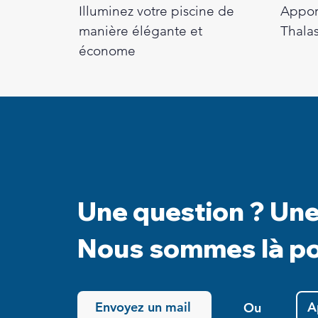
Illuminez votre piscine de
Apport
manière élégante et
Thalas
économe
Une question ? Un
Nous sommes là pou
Envoyez un mail
A
Ou