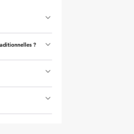
placer les ampoules sans
aditionnelles ?
ce, ce qui se traduit
nfants qui pourraient
allation est simple et ne