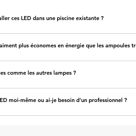
staller ces LED dans une piscine existante ?
nt compatibles avec les projecteurs standards. Il suffit de rem
aux supplémentaires.
raiment plus économes en énergie que les ampoules tr
 beaucoup moins d'électricité que les ampoules à incandescen
icatives sur vos factures d'énergie.
les comme les autres lampes ?
t pas, ce qui les rend beaucoup plus sûres, surtout pour les e
s LED moi-même ou ai-je besoin d'un professionnel ?
 vous-même, surtout si vous avez déjà des projecteurs. Leur inst
ences particulières.