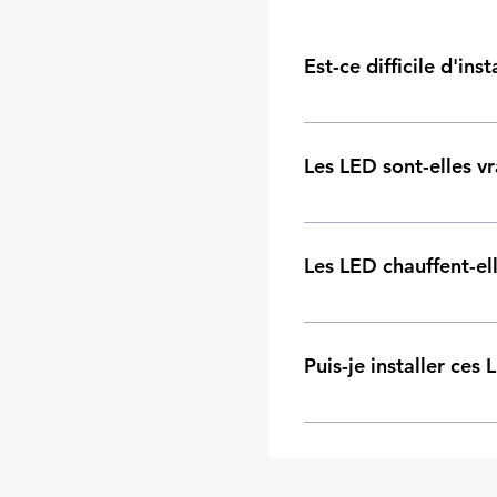
Est-ce difficile d'in
Pas du tout ! Nos LED so
avoir à réaliser des trav
Les LED sont-elles v
Oui, les LED consomment
par des économies signif
Les LED chauffent-el
Non, nos LED ne chauffen
toucher les lampes.
Puis-je installer ce
Vous pouvez les installer
nécessite pas de compét