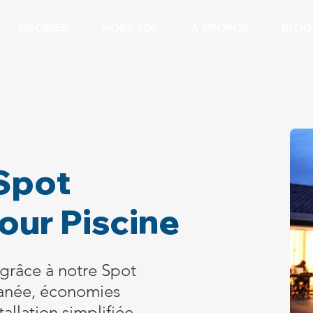
PISCINES
HORS SOL
À PROPOS
BLOG
Spot
our Piscine
e grâce à notre Spot
tanée, économies
allation simplifiée.